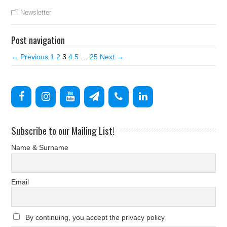
Newsletter
Post navigation
← Previous
1
2
3
4
5
…
25
Next →
Subscribe to our Mailing List!
Name & Surname
Email
By continuing, you accept the privacy policy