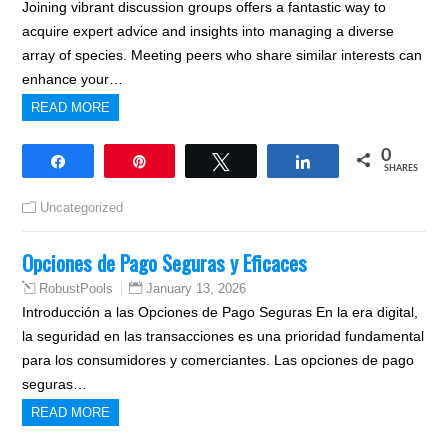
Joining vibrant discussion groups offers a fantastic way to
acquire expert advice and insights into managing a diverse
array of species. Meeting peers who share similar interests can
enhance your…
READ MORE
0
Share
Pin
Tweet
Share
SHARES
Uncategorized
Opciones de Pago Seguras y Eficaces
January 13, 2026
RobustPools
Introducción a las Opciones de Pago Seguras En la era digital,
la seguridad en las transacciones es una prioridad fundamental
para los consumidores y comerciantes. Las opciones de pago
seguras…
READ MORE