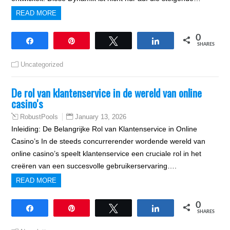
READ MORE
0
Share
Pin
Tweet
Share
SHARES
Uncategorized
De rol van klantenservice in de wereld van online
casino's
January 13, 2026
RobustPools
Inleiding: De Belangrijke Rol van Klantenservice in Online
Casino’s In de steeds concurrerender wordende wereld van
online casino’s speelt klantenservice een cruciale rol in het
creëren van een succesvolle gebruikerservaring….
READ MORE
0
Share
Pin
Tweet
Share
SHARES