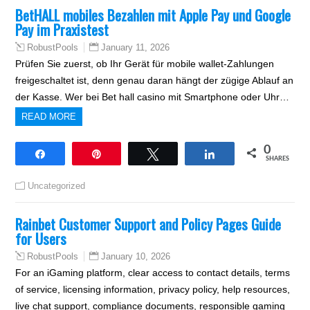
BetHALL mobiles Bezahlen mit Apple Pay und Google
Pay im Praxistest
January 11, 2026
RobustPools
Prüfen Sie zuerst, ob Ihr Gerät für mobile wallet-Zahlungen
freigeschaltet ist, denn genau daran hängt der zügige Ablauf an
der Kasse. Wer bei Bet hall casino mit Smartphone oder Uhr…
READ MORE
0
Share
Pin
Tweet
Share
SHARES
Uncategorized
Rainbet Customer Support and Policy Pages Guide
for Users
January 10, 2026
RobustPools
For an iGaming platform, clear access to contact details, terms
of service, licensing information, privacy policy, help resources,
live chat support, compliance documents, responsible gaming