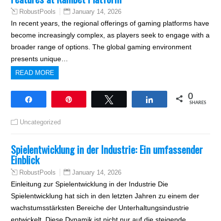
January 14, 2026
RobustPools
In recent years, the regional offerings of gaming platforms have
become increasingly complex, as players seek to engage with a
broader range of options. The global gaming environment
presents unique…
READ MORE
0
Share
Pin
Tweet
Share
SHARES
Uncategorized
Spielentwicklung in der Industrie: Ein umfassender
Einblick
January 14, 2026
RobustPools
Einleitung zur Spielentwicklung in der Industrie Die
Spielentwicklung hat sich in den letzten Jahren zu einem der
wachstumsstärksten Bereiche der Unterhaltungsindustrie
entwickelt. Diese Dynamik ist nicht nur auf die steigende…