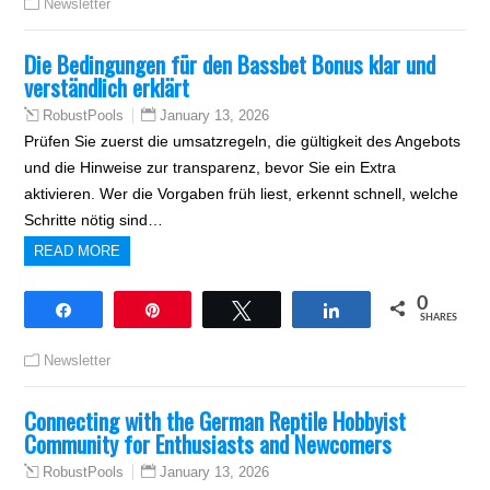
Newsletter
Die Bedingungen für den Bassbet Bonus klar und
verständlich erklärt
January 13, 2026
RobustPools
Prüfen Sie zuerst die umsatzregeln, die gültigkeit des Angebots
und die Hinweise zur transparenz, bevor Sie ein Extra
aktivieren. Wer die Vorgaben früh liest, erkennt schnell, welche
Schritte nötig sind…
READ MORE
0
Share
Pin
Tweet
Share
SHARES
Newsletter
Connecting with the German Reptile Hobbyist
Community for Enthusiasts and Newcomers
January 13, 2026
RobustPools