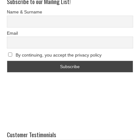
Subscribe to our Mailing List!
Name & Surname
Email
By continuing, you accept the privacy policy
Customer Testimonials