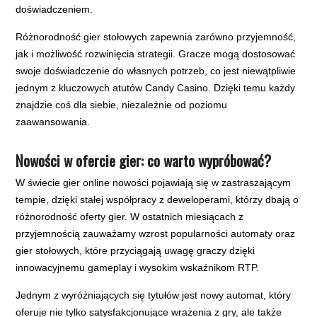
doświadczeniem.
Różnorodność gier stołowych zapewnia zarówno przyjemność,
jak i możliwość rozwinięcia strategii. Gracze mogą dostosować
swoje doświadczenie do własnych potrzeb, co jest niewątpliwie
jednym z kluczowych atutów Candy Casino. Dzięki temu każdy
znajdzie coś dla siebie, niezależnie od poziomu
zaawansowania.
Nowości w ofercie gier: co warto wypróbować?
W świecie gier online nowości pojawiają się w zastraszającym
tempie, dzięki stałej współpracy z deweloperami, którzy dbają o
różnorodność oferty gier. W ostatnich miesiącach z
przyjemnością zauważamy wzrost popularności automaty oraz
gier stołowych, które przyciągają uwagę graczy dzięki
innowacyjnemu gameplay i wysokim wskaźnikom RTP.
Jednym z wyróżniających się tytułów jest nowy automat, który
oferuje nie tylko satysfakcjonujące wrażenia z gry, ale także