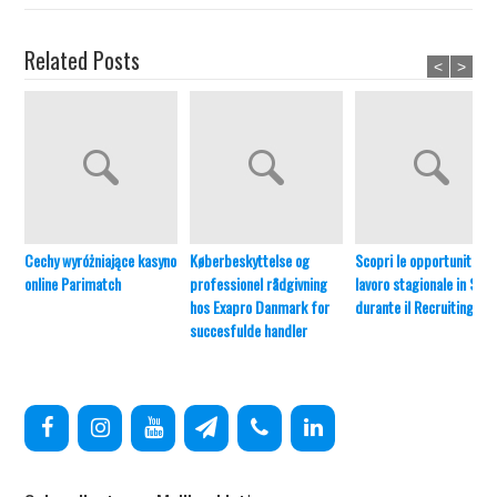
Related Posts
<
>
Cechy wyróżniające kasyno
Køberbeskyttelse og
Scopri le opportunità de
online Parimatch
professionel rådgivning
lavoro stagionale in Sicil
hos Exapro Danmark for
durante il Recruiting Da
succesfulde handler