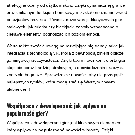
atrakcyjne oceny od użytkowników. Dzięki dynamicznej grafice
oraz unikalnym funkcjom bonusowym, zyskał on uznanie wśród
entuzjastów hazardu. Również nowe wersje klasycznych gier
stołowych, jak ruletka czy blackjack, zostały wzbogacone o
ciekawe elementy, podnosząc ich poziom emocji.
Warto także zwrócić uwagę na rozwijające się trendy, takie jak
integracja z technologią VR, która z pewnością zmieni oblicze
gamingowej rzeczywistości. Dzięki takim nowinkom, oferta gier
staje się coraz bardziej atrakcyjna, a doświadczenia graczy są
znacznie bogatsze. Sprawdzajcie nowości, aby nie przegapić
najlepszych tytułów, które mogą stać się Waszym nowym
ulubieńcem!
Współpraca z deweloperami: jak wpływa na
popularność gier?
Współpraca z deweloperami gier jest kluczowym elementem,
który wpływa na
popularność
nowości w branży. Dzięki